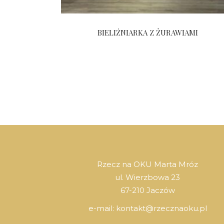
BIELIŹNIARKA Z ŻURAWIAMI
Rzecz na OKU Marta Mróz
ul. Wierzbowa 23
67-210 Jaczów
e-mail:
kontakt@rzecznaoku.pl